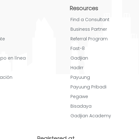
Resources
Find a Consultant
Business Partner
nte
Referral Program
Fast-8
mpo en línea
Gadjian
Hadirr
cación
Payuung
Payuung Pribadi
Pegawe
Bisadaya
Gadjian Academy
Registered at