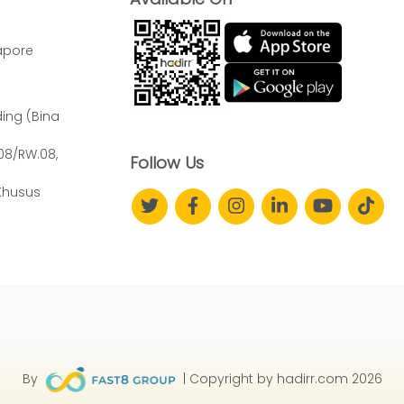
apore
ding (Bina
.08/RW.08,
Follow Us
Khusus
By
| Copyright by hadirr.com 2026