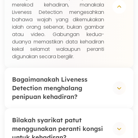
merekod kehadiran, manakala
Liveness Detection mengesahkan
bahawa wajah yang dikemukakan
ialah orang sebenar, bukan gambar
atau video. Gabungan kedua-
duanya memastikan data kehadiran
kekal selamat walaupun peranti
digunakan secara bergilir.
Bagaimanakah Liveness
Detection menghalang
penipuan kehadiran?
Semasa daftar masuk, Liveness
Bilakah syarikat patut
Detection menganalisis wajah secara
menggunakan peranti kongsi
masa nyata untuk mengesahkan
untuk kehadiran?