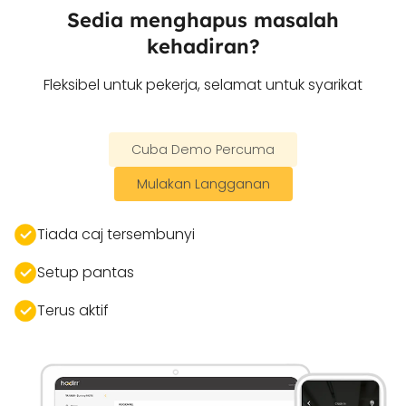
atau tablet biasa, disegerakkan ke
Sedia menghapus masalah
awan secara masa nyata, dilengkapi
kehadiran?
liveness detection antipenipuan, dan
kekal terhubung dengan syif, OT dan
Fleksibel untuk pekerja, selamat untuk syarikat
rekap automatik — tanpa pelaburan
perkakasan mahal.
Cuba Demo Percuma
Mulakan Langganan
Tiada caj tersembunyi
Setup pantas
Terus aktif