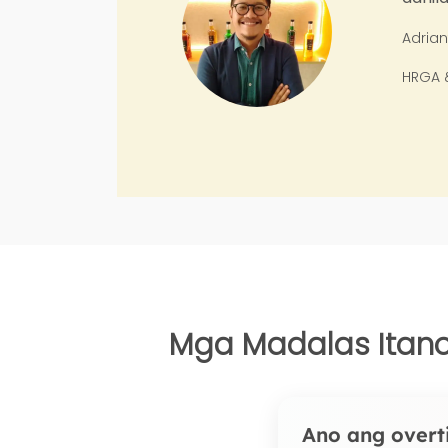
Adrianto Nugro
HRGA & Logistik
Mga Madalas Itanon
Ano ang overt