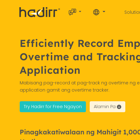
Soluti
Efficiently Record Em
Overtime and Trackin
Application
Mabisang pag-record at pag-track ng overtime ng 
application gamit ang overtime tracker.
Try Hadirr for Free Ngayon
Alamin Pa
Pinagkakatiwalaan ng Mahigit 1,0