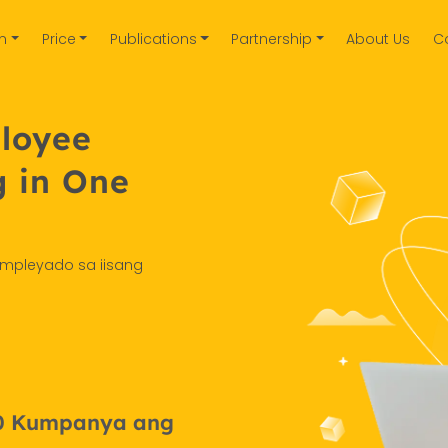
on
Price
Publications
Partnership
About Us
C
ployee
g in One
empleyado sa iisang
00 Kumpanya ang