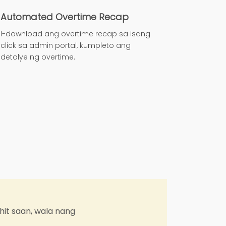
Automated Overtime Recap
I-download ang overtime recap sa isang
click sa admin portal, kumpleto ang
detalye ng overtime.
 wala nang
"Pinapadal
sales teams