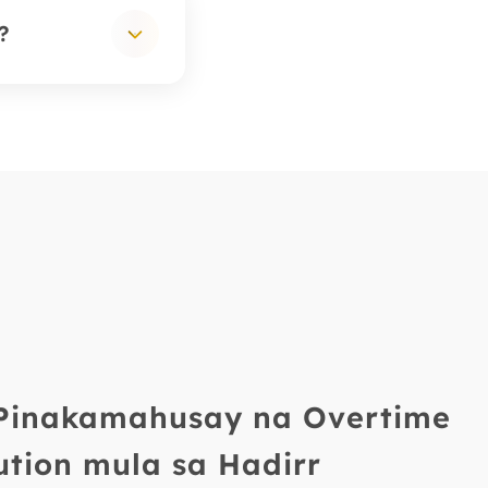
.
agkamali.
?
iwasan ang
as tuwing
ption ng
bursement,
om/fil.
Pinakamahusay na Overtime
ution mula sa Hadirr