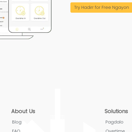
Try Hadirr for Free Ngayon
About Us
Solutions
Blog
Pagdalo
FAQ
Overtime