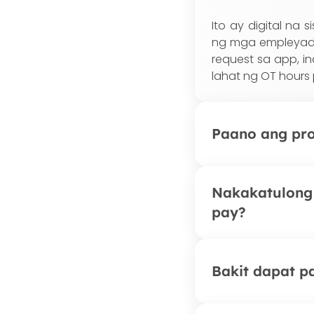
Ito ay digital na
ng mga empleyado
request sa app, i
lahat ng OT hour
Paano ang pro
Nagpapasa ang emp
Nakakatulong 
app. Napupunta it
pay?
na-aprubahang or
ang kumpletong act
Oo. Dahil tumpak
Bakit dapat p
makapag-compute
paggawa, kabilang