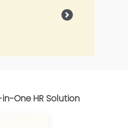
Joko Junian
Supervisor Sa
Next
-in-One HR Solution