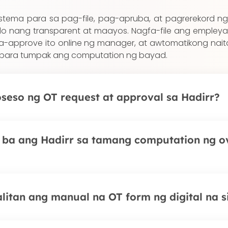
 sistema para sa pag-file, pag-apruba, at pagrerekord n
 nang transparent at maayos. Nagfa-file ang empley
na-approve ito online ng manager, at awtomatikong nait
s para tumpak ang computation ng bayad.
seso ng OT request at approval sa Hadirr?
leyado ng OT request na may oras at dahilan direkta 
ba ang Hadirr sa tamang computation ng o
o sa manager o HR para sa real-time na approval o reje
as ay awtomatikong naidaragdag sa attendance reca
ivity history para sa audit.
 ang OT records at malinaw ang approval trail, mas
alitan ang manual na OT form ng digital na 
 ng overtime pay alinsunod sa mga umiiral na regu
 ang mga alituntunin ng DOLE sa Pilipinas. Maaaring i-