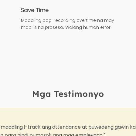
Save Time
Madaling pag-record ng overtime na may
mabilis na proseso. Walang human error.
Mga Testimonyo
g i-track ang attendance at puwedeng gawin kahit saan,
hindi pumasok ang mga empleyado."