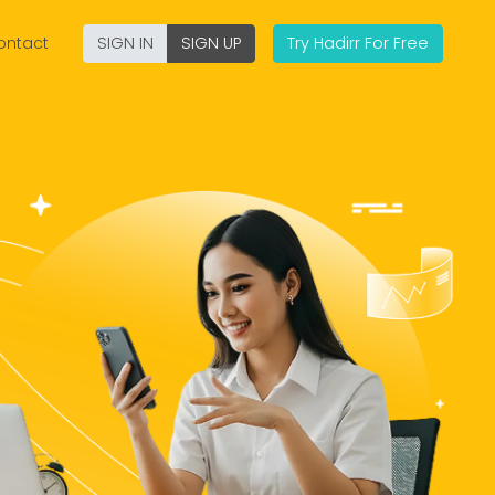
ontact
SIGN IN
SIGN UP
Try Hadirr For Free