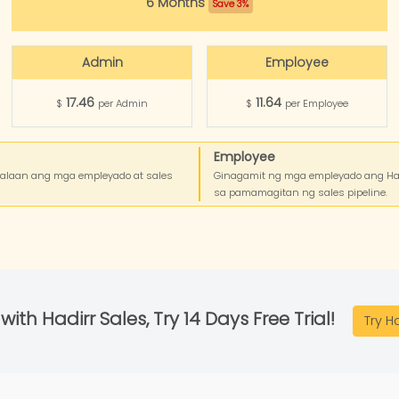
6 Months
Save 3%
Admin
Employee
17.46
11.64
$
per Admin
$
per Employee
Employee
halaan ang mga empleyado at sales
Ginagamit ng mga empleyado ang Had
sa pamamagitan ng sales pipeline.
 with Hadirr Sales, Try 14 Days Free Trial!
Try H