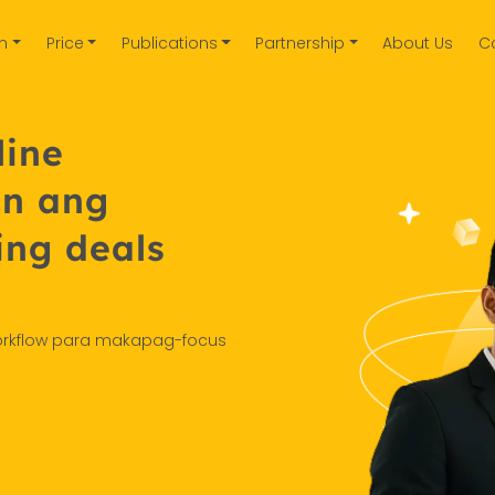
on
Price
Publications
Partnership
About Us
C
line
in ang
ng deals
workflow para makapag-focus