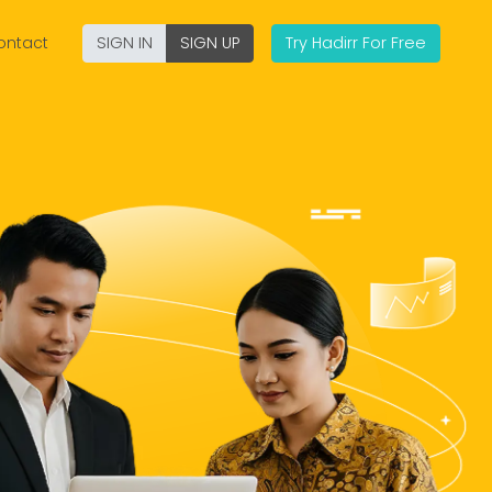
ontact
SIGN IN
SIGN UP
Try Hadirr For Free