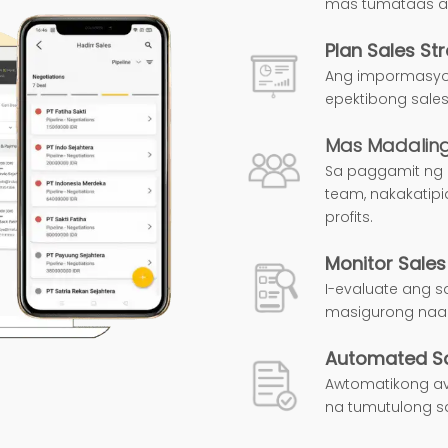
mas tumataas an
Plan Sales St
Ang impormasyon
epektibong sales
Mas Madaling
Sa paggamit ng H
team, nakakatipi
profits.
Monitor Sales 
I-evaluate ang s
masigurong naaa
Automated Sa
Awtomatikong ava
na tumutulong s