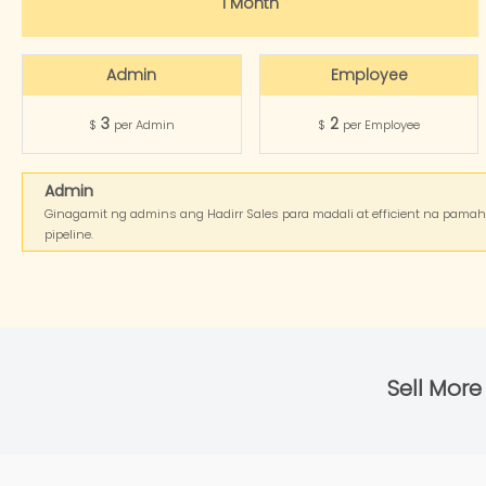
1 Month
Admin
Employee
3
2
$
per Admin
$
per Employee
Admin
Ginagamit ng admins ang Hadirr Sales para madali at efficient na pama
pipeline.
Sell More