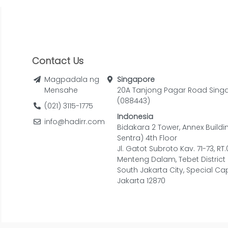
Contact Us
Magpadala ng
Singapore
Mensahe
20A Tanjong Pagar Road Sing
(088443)
(021) 3115-1775
Indonesia
info@hadirr.com
Bidakara 2 Tower, Annex Buildi
Sentra) 4th Floor
Jl. Gatot Subroto Kav. 71-73, RT
Menteng Dalam, Tebet District
South Jakarta City, Special Cap
Jakarta 12870