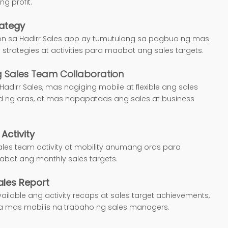
g profit.
rategy
 sa Hadirr Sales app ay tumutulong sa pagbuo ng mas
 strategies at activities para maabot ang sales targets.
 Sales Team Collaboration
adirr Sales, mas nagiging mobile at flexible ang sales
d ng oras, at mas napapataas ang sales at business
Activity
ales team activity at mobility anumang oras para
bot ang monthly sales targets.
les Report
ilable ang activity recaps at sales target achievements,
a mas mabilis na trabaho ng sales managers.