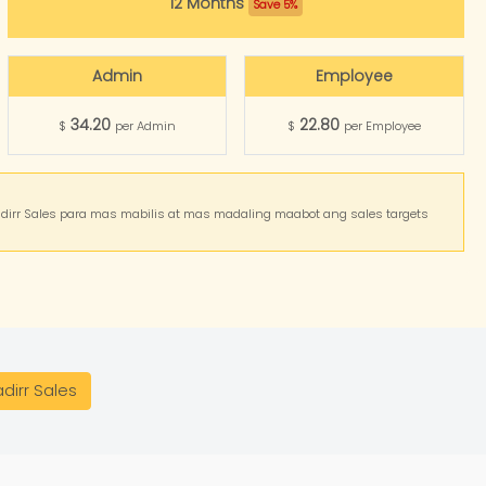
12 Months
Save 5%
Admin
Employee
34.20
22.80
$
per Admin
$
per Employee
irr Sales para mas mabilis at mas madaling maabot ang sales targets
adirr Sales