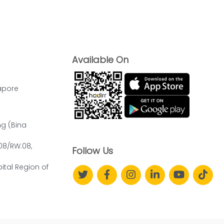
Available On
apore
ng (Bina
.08/RW.08,
Follow Us
ital Region of