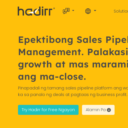
Soluti
Epektibong Sales Pipe
Management. Palakas
growth at mas marami
ang ma-close.
Pinapadali ng tamang sales pipeline platform ang 
ka sa panalo ng deals at pagtaas ng business profit.
Try Hadirr for Free Ngayon
Alamin Pa