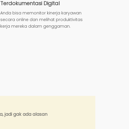
Terdokumentasi Digital
Anda bisa memonitor kinerja karyawan
secara online dan melihat produktivitas
kerja mereka dalam genggaman.
"Dengan Hadirr saya bisa te
outlet serta target penjualan 