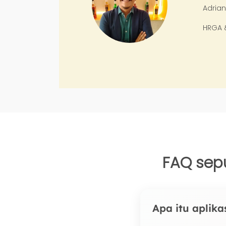
Adrianto Nugroho
HRGA & Logistik Manager, PT. Simpa
FAQ sepu
Apa itu aplikas