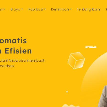
si
Biaya
Publikasi
Kemitraan
Tentang Kami
tomatis
 Efisien
salah! Anda bisa membuat
d drop'.