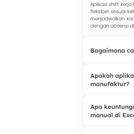
Aplikasi shift ker
fleksibel sesuai 
menjadwalkan ka
dengan absensi dig
Bagaimana car
Admin membuat pol
Apakah aplikas
menetapkannya k
manufaktur?
Karyawan melihat
setiap perubahan
jadwal.
Sangat cocok. Had
Apa keuntunga
Mixue, Mie Gacoa
manual di Exc
shift multi-outlet
membuat pengelola