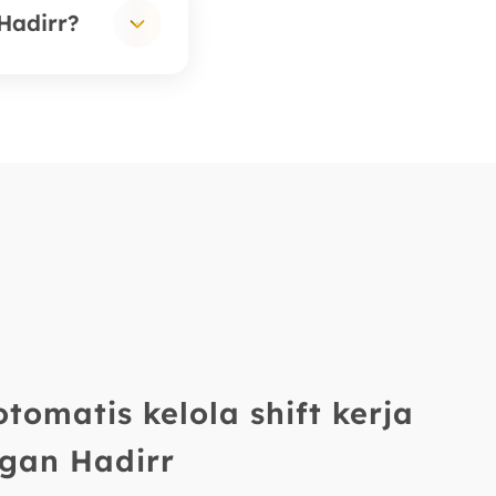
si manual
Hadirr?
 mengubah
a lembur,
ersonalia
an. Untuk
tambahkan
tomatis kelola shift kerja
gan Hadirr