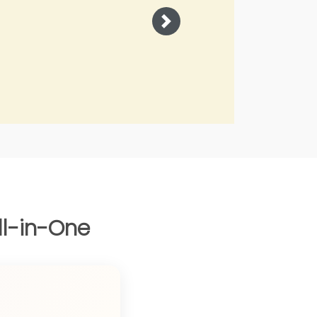
Joko Junianto
Supervisor Sales, PT. Sinar Asia 
Next
ll-in-One