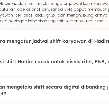
ja Hadirr adalah fitur untuk mengatur jadwal kerja karya
kebutuhan operasional perusahaan. HR dapat membuat po
ryawan per lokasi atau grup, dan menghubungkannya
ital sehingga kehadiran tiap shift terpantau real-time.
a mengatur jadwal shift karyawan di Hadir
a shift (misalnya pagi, siang, malam) di dashboard Had
i shift Hadirr cocok untuk bisnis ritel, F&B,
e karyawan atau grup personalia beserta kalender 
 jadwalnya di aplikasi dan absen sesuai shift masin
 jadwal langsung tersinkron sehingga tidak ada ke
irr telah dipakai brand F&B dan ritel besar di Indones
n mengelola shift secara digital dibanding 
n, dan Es Teh Indonesia yang operasionalnya bergan
el?
. Dukungan multi lokasi, grouping personalia, dan Liveness
an shift lintas cabang tetap akurat dan bebas titip abs