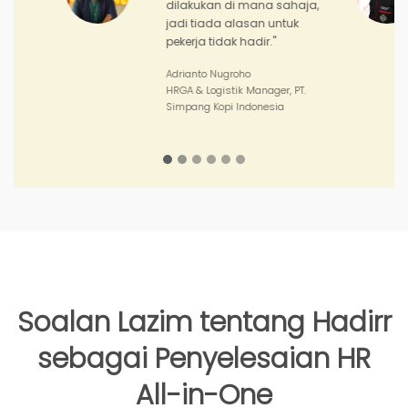
pencapaian pasukan jualan
saya serta prestasi kedai-
kedai saya."
Joko Junianto
Supervisor Sales, PT. Sinar Asia
Perkasa
Soalan Lazim tentang Hadirr
sebagai Penyelesaian HR
All-in-One