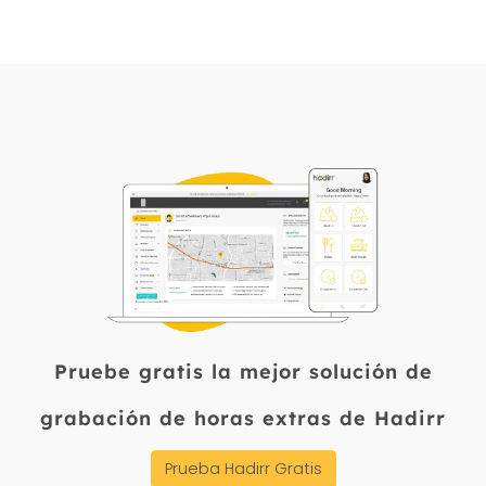
aprobaciones y ahorra a RR. HH. horas
Sí. Está incluida en la suscripción base
de conciliación en cada ciclo de
por empleado junto con asistencia
pago.
digital, turnos, timesheet y
reembolsos, sin costo de módulo
adicional. Puede probarla con la
demo gratuita en hadirr.com/es.
Pruebe gratis la mejor solución de
grabación de horas extras de Hadirr
Prueba Hadirr Gratis