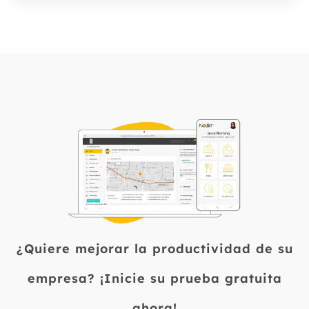
cualquier lugar con validación GPS y
Sí. Los reportes de asistencia se
selfie, mientras RR. HH. recibe reportes
generan automáticamente y pueden
automáticos y aprobaciones
descargarse en cualquier momento.
digitales de asistencia.
Hadirr ofrece una API abierta para
conectar asistencia, horas extra y
turnos con su sistema de nómina o
HRIS, y en Indonesia se integra de
forma nativa con Gadjian.
¿Quiere mejorar la productividad de su
empresa? ¡Inicie su prueba gratuita
ahora!