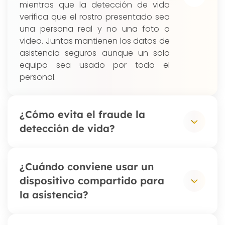
mientras que la detección de vida
verifica que el rostro presentado sea
una persona real y no una foto o
video. Juntas mantienen los datos de
asistencia seguros aunque un solo
equipo sea usado por todo el
personal.
¿Cómo evita el fraude la
detección de vida?
Al marcar asistencia, la tecnología
¿Cuándo conviene usar un
analiza el rostro en tiempo real para
dispositivo compartido para
confirmar la presencia física del
la asistencia?
empleado, rechazando
automáticamente intentos con fotos,