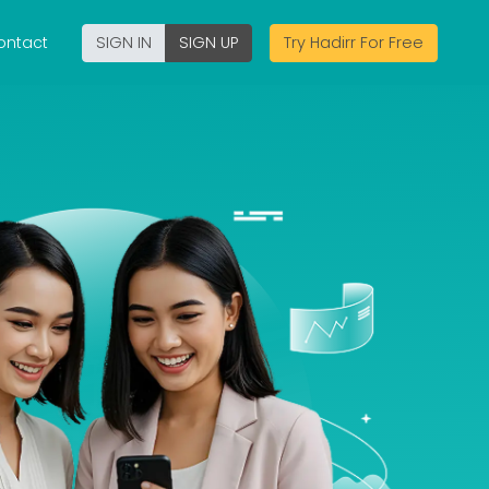
ontact
SIGN IN
SIGN UP
Try Hadirr For Free