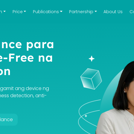
on
Price
Publications
Partnership
About Us
C
ance para
e-Free na
on
gamit ang device ng
ess detection, anti-
dance