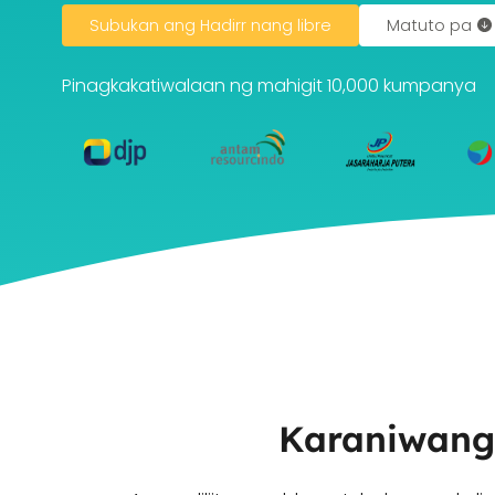
Subukan ang Hadirr nang libre
Matuto pa
Pinagkakatiwalaan ng mahigit 10,000 kumpanya
Karaniwang