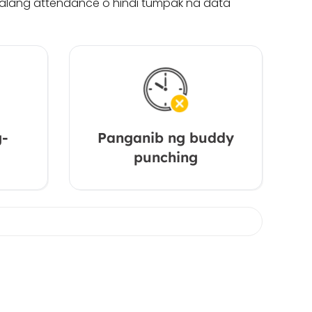
italang attendance o hindi tumpak na data
-
Panganib ng buddy
punching