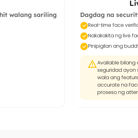
Li
it walang sariling
Dagdag na securit
Real-time face verifi
Nakakakita ng live f
Pinipigilan ang bud
Available bilan
seguridad ayon
wala ang feature
accurate na Fac
proseso ng att