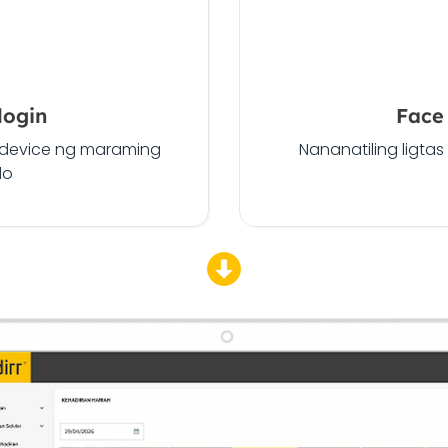
login
Face 
 device ng maraming
Nananatiling ligtas
do