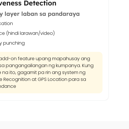
veness Detection
y layer laban sa pandaraya
cation
ace (hindi larawan/video)
dy punching
g add-on feature upang mapahusay ang
 sa pangangailangan ng kumpanya. Kung
 na ito, gagamit pa rin ang system ng
e Recognition at GPS Location para sa
endance