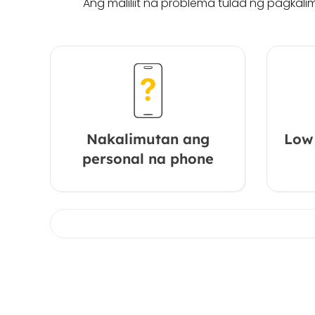
Ang maliliit na problema tulad ng pagkal
Nakalimutan ang
Low 
personal na phone