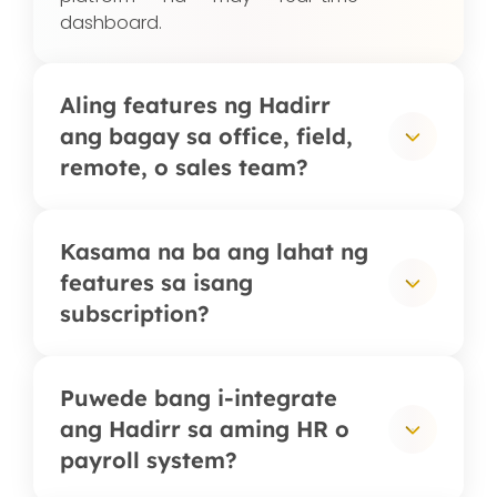
dashboard.
Aling features ng Hadirr
ang bagay sa office, field,
remote, o sales team?
Ang office teams ay karaniwang
Kasama na ba ang lahat ng
gumagamit ng digital
features sa isang
attendance, shift, at overtime;
subscription?
ang field teams ay umaasa sa
GPS-validated check-in at client
visit tracking; ang remote teams
Karamihan ng features:
Puwede bang i-integrate
ay gumagamit ng selfie
attendance, overtime, shift,
ang Hadirr sa aming HR o
attendance at online timesheet;
timesheet, client visit, at
payroll system?
at pinagsasama ng sales teams
reimbursement, ay kasama na sa
ang visit monitoring at kanban