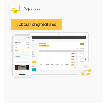
Paperless
Tuklasin ang features