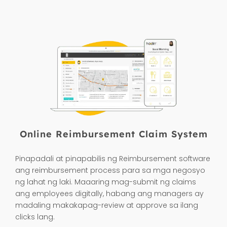
overtime, shift, at timesheet. Puwede
itong subukan nang libre sa
hadirr.com/fil.
Online Reimbursement Claim System
Pinapadali at pinapabilis ng Reimbursement software
ang reimbursement process para sa mga negosyo
ng lahat ng laki. Maaaring mag-submit ng claims
ang employees digitally, habang ang managers ay
madaling makakapag-review at approve sa ilang
clicks lang.