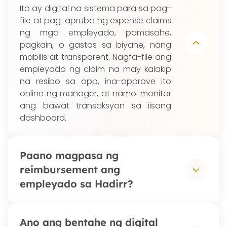
Ito ay digital na sistema para sa pag-
file at pag-apruba ng expense claims
ng mga empleyado, pamasahe,
pagkain, o gastos sa biyahe, nang
mabilis at transparent. Nagfa-file ang
empleyado ng claim na may kalakip
na resibo sa app, ina-approve ito
online ng manager, at namo-monitor
ang bawat transaksyon sa iisang
dashboard.
Paano magpasa ng
reimbursement ang
empleyado sa Hadirr?
Bubuksan lang ng empleyado ang
Ano ang bentahe ng digital