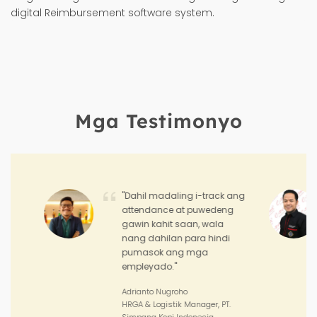
digital Reimbursement software system.
Mga Testimonyo
"Pinapadali ng Hadirr ang
pag-monitor ng
performance at
achievements ng aming
sales teams at outlets."
Joko Junianto
Supervisor Sales, PT. Sinar Asia
Perkasa