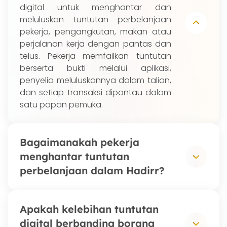
digital untuk menghantar dan
meluluskan tuntutan perbelanjaan
pekerja, pengangkutan, makan atau
perjalanan kerja dengan pantas dan
telus. Pekerja memfailkan tuntutan
berserta bukti melalui aplikasi,
penyelia meluluskannya dalam talian,
dan setiap transaksi dipantau dalam
satu papan pemuka.
Bagaimanakah pekerja
menghantar tuntutan
perbelanjaan dalam Hadirr?
Pekerja membuka aplikasi Hadirr,
Apakah kelebihan tuntutan
mengisi butiran perbelanjaan dan
digital berbanding borang