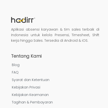
berlangganan Hadirr, lalu tim trainer
akan menjadwalkan sesi on-site atau
online sesuai kebutuhan Anda.
Aplikasi absensi karyawan & tim sales terbaik di
Indonesia untuk kelola Presensi, Timesheet, Shift
kerja hingga Sales. Tersedia di Android & iOS.
Tentang Kami
Blog
FAQ
Syarat dan Ketentuan
Kebijakan Privasi
Kebijakan Keamanan
Tagihan & Pembayaran