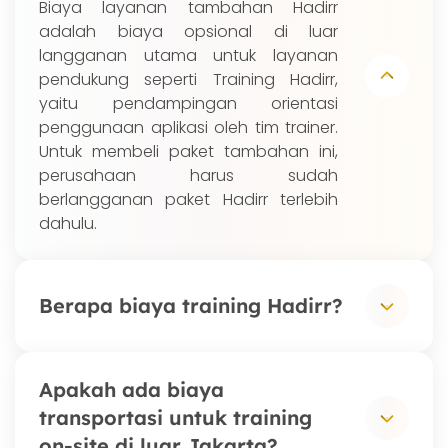
Biaya layanan tambahan Hadirr
adalah biaya opsional di luar
langganan utama untuk layanan
pendukung seperti Training Hadirr,
yaitu pendampingan orientasi
penggunaan aplikasi oleh tim trainer.
Untuk membeli paket tambahan ini,
perusahaan harus sudah
berlangganan paket Hadirr terlebih
dahulu.
Berapa biaya training Hadirr?
Training Hadirr tersedia dalam dua
Apakah ada biaya
pilihan: On-site (trainer datang ke
transportasi untuk training
lokasi Anda) seharga $105 per 3 jam,
on-site di luar Jakarta?