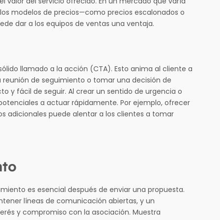
l valor del servicio ofrecido. En un mercado que varía
d en los modelos de precios—como precios escalonados o
ede dar a los equipos de ventas una ventaja.
lido llamado a la acción (CTA). Esto anima al cliente a
a reunión de seguimiento o tomar una decisión de
o y fácil de seguir. Al crear un sentido de urgencia o
 potenciales a actuar rápidamente. Por ejemplo, ofrecer
s adicionales puede alentar a los clientes a tomar
nto
imiento es esencial después de enviar una propuesta.
tener líneas de comunicación abiertas, y un
terés y compromiso con la asociación. Muestra