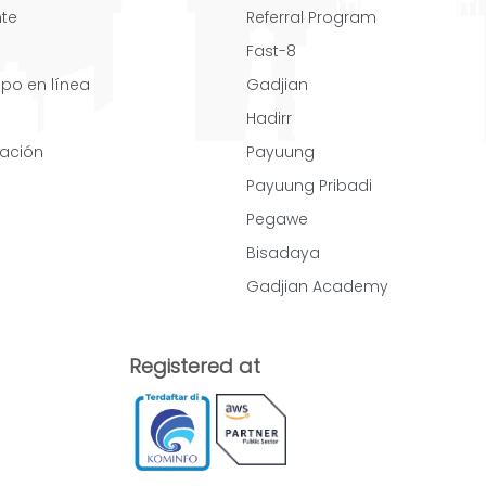
nte
Referral Program
Fast-8
mpo en línea
Gadjian
Hadirr
cación
Payuung
Payuung Pribadi
Pegawe
Bisadaya
Gadjian Academy
Registered at