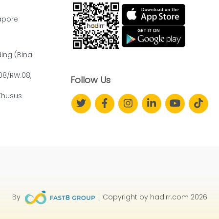
apore
ding (Bina
.08/RW.08,
Follow Us
Khusus
By
| Copyright by hadirr.com 2026