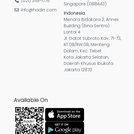
(021) 3115-1775
Singapore (088443)
info@hadirr.com
Indonesia
Menara Bidakara 2, Annex
Building (Bina Sentra)
Lantai 4
Jl. Gatot Subroto Kav. 71-73,
RT.08/RW.08, Menteng
Dalam, Kec. Tebet
Kota Jakarta Selatan,
Daerah Khusus Ibukota
Jakarta 12870
Available On