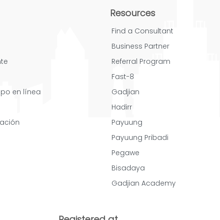
Resources
Find a Consultant
Business Partner
nte
Referral Program
Fast-8
mpo en línea
Gadjian
Hadirr
cación
Payuung
Payuung Pribadi
Pegawe
Bisadaya
Gadjian Academy
Registered at