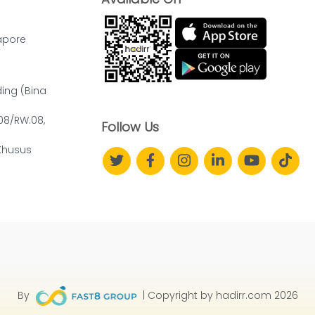
apore
ding (Bina
.08/RW.08,
Follow Us
Khusus
By
| Copyright by hadirr.com 2026