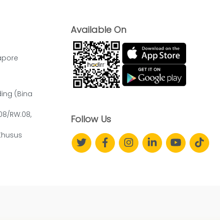
Available On
apore
ding (Bina
.08/RW.08,
Follow Us
Khusus