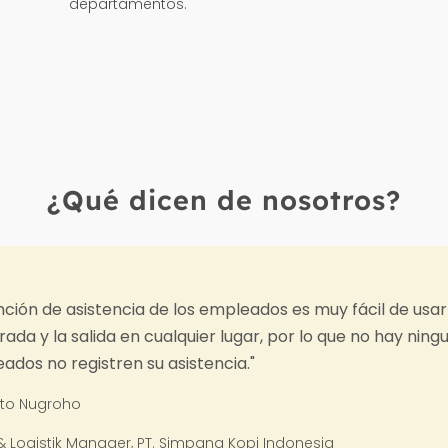
departamentos.
¿Qué dicen de nosotros?
rar
"Hadirr me ayuda mon
 los
Joko Junianto
Supervisor Sales, PT. S