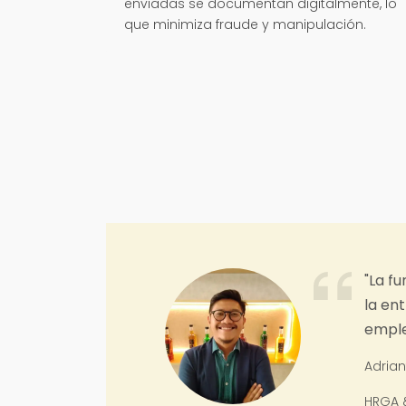
enviadas se documentan digitalmente, lo
que minimiza fraude y manipulación.
ia de los empleados es muy fácil de usar y podemos regist
n cualquier lugar, por lo que no hay ninguna razón para que
su asistencia."
PT. Simpang Kopi Indonesia