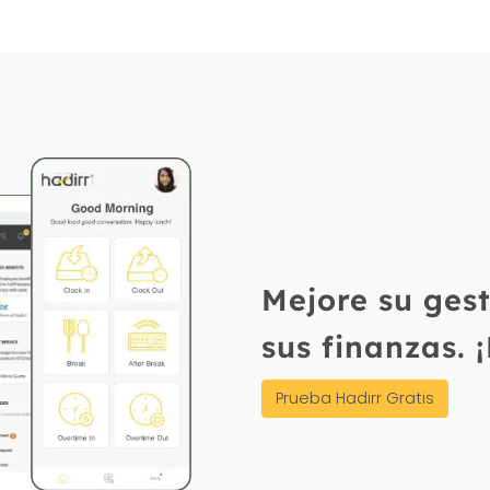
mesheet. Puede probarlo gratis desde hadirr.com/es.
Mejore su ges
sus finanzas. 
Prueba Hadirr Gratis