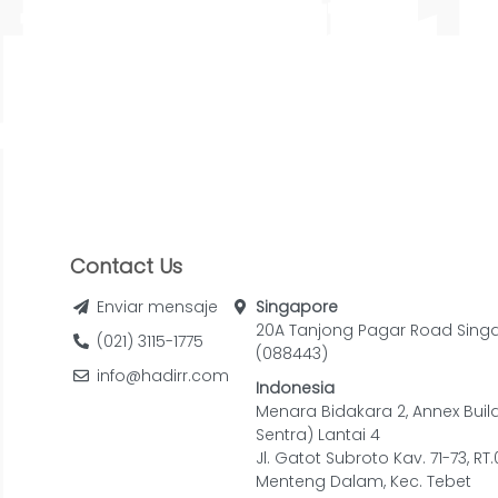
Contact Us
Enviar mensaje
Singapore
20A Tanjong Pagar Road Sing
(021) 3115-1775
(088443)
info@hadirr.com
Indonesia
Menara Bidakara 2, Annex Buil
Sentra) Lantai 4
Jl. Gatot Subroto Kav. 71-73, RT
Menteng Dalam, Kec. Tebet