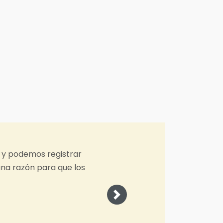
itorear el desempeño y los logros de mis equipos de ven
inar Asia Perkasa
Next